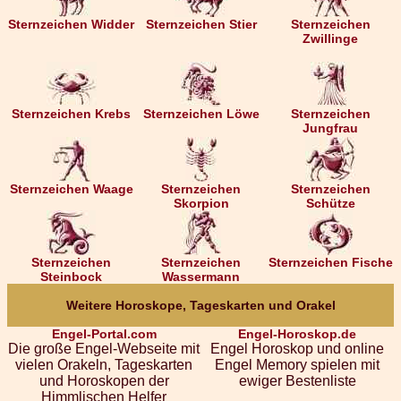
Sternzeichen Widder
Sternzeichen Stier
Sternzeichen
Zwillinge
Sternzeichen Krebs
Sternzeichen Löwe
Sternzeichen
Jungfrau
Sternzeichen Waage
Sternzeichen
Sternzeichen
Skorpion
Schütze
Sternzeichen
Sternzeichen
Sternzeichen Fische
Steinbock
Wassermann
Weitere Horoskope, Tageskarten und Orakel
Engel-Portal.com
Engel-Horoskop.de
Die große Engel-Webseite mit
Engel Horoskop und online
vielen Orakeln, Tageskarten
Engel Memory spielen mit
und Horoskopen der
ewiger Bestenliste
Himmlischen Helfer