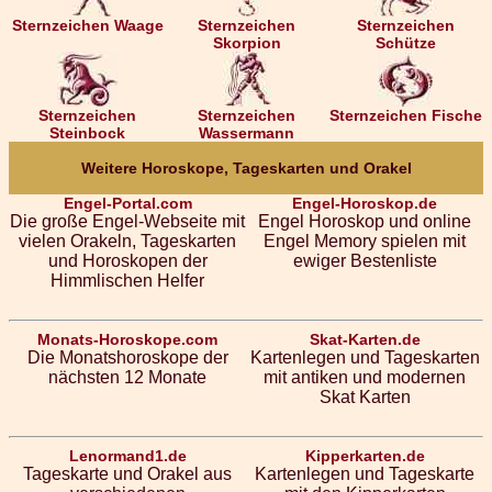
Sternzeichen Waage
Sternzeichen
Sternzeichen
Skorpion
Schütze
Sternzeichen
Sternzeichen
Sternzeichen Fische
Steinbock
Wassermann
Weitere Horoskope, Tageskarten und Orakel
Engel-Portal.com
Engel-Horoskop.de
Die große Engel-Webseite mit
Engel Horoskop und online
vielen Orakeln, Tageskarten
Engel Memory spielen mit
und Horoskopen der
ewiger Bestenliste
Himmlischen Helfer
Monats-Horoskope.com
Skat-Karten.de
Die Monatshoroskope der
Kartenlegen und Tageskarten
nächsten 12 Monate
mit antiken und modernen
Skat Karten
Lenormand1.de
Kipperkarten.de
Tageskarte und Orakel aus
Kartenlegen und Tageskarte