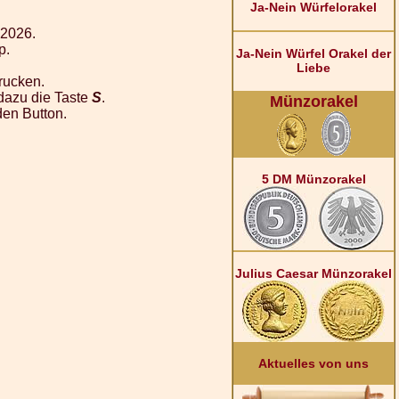
Ja-Nein Würfelorakel
 2026.
p.
Ja-Nein Würfel Orakel der
Liebe
rucken.
dazu die Taste
S
.
Münzorakel
den Button.
5 DM Münzorakel
Julius Caesar Münzorakel
Aktuelles von uns