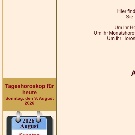
Hier fi
Sie 
Um Ihr Ho
Um Ihr Monatshoros
Um Ihr Horos
Tageshoroskop für
heute
Sonntag, den 9. August
2026