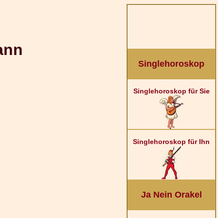
ann
Singlehoroskop
Singlehoroskop für Sie
Singlehoroskop für Ihn
Ja Nein Orakel