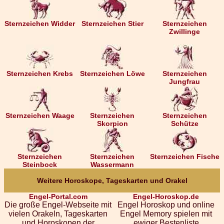
Sternzeichen Widder
Sternzeichen Stier
Sternzeichen
Zwillinge
Sternzeichen Krebs
Sternzeichen Löwe
Sternzeichen
Jungfrau
Sternzeichen Waage
Sternzeichen
Sternzeichen
Skorpion
Schütze
Sternzeichen
Sternzeichen
Sternzeichen Fische
Steinbock
Wassermann
Weitere Horoskope, Tageskarten und Orakel
Engel-Portal.com
Engel-Horoskop.de
Die große Engel-Webseite mit
Engel Horoskop und online
vielen Orakeln, Tageskarten
Engel Memory spielen mit
und Horoskopen der
ewiger Bestenliste