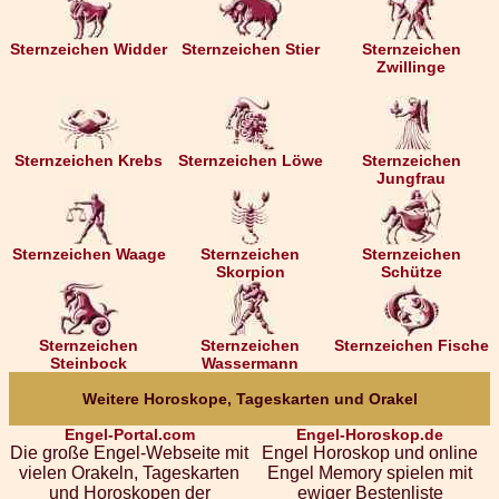
Sternzeichen Widder
Sternzeichen Stier
Sternzeichen
Zwillinge
Sternzeichen Krebs
Sternzeichen Löwe
Sternzeichen
Jungfrau
Sternzeichen Waage
Sternzeichen
Sternzeichen
Skorpion
Schütze
Sternzeichen
Sternzeichen
Sternzeichen Fische
Steinbock
Wassermann
Weitere Horoskope, Tageskarten und Orakel
Engel-Portal.com
Engel-Horoskop.de
Die große Engel-Webseite mit
Engel Horoskop und online
vielen Orakeln, Tageskarten
Engel Memory spielen mit
und Horoskopen der
ewiger Bestenliste