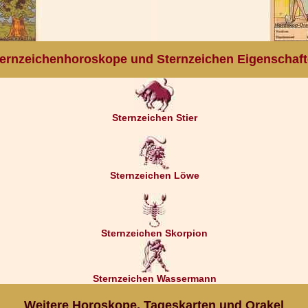
ernzeichenhoroskope und Sternzeichen Eigenschaf
Sternzeichen Stier
Sternzeichen Löwe
Sternzeichen Skorpion
Sternzeichen Wassermann
Weitere Horoskope, Tageskarten und Orakel