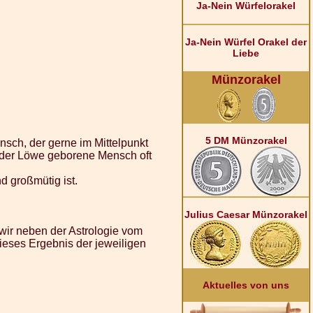
Ja-Nein Würfelorakel
Ja-Nein Würfel Orakel der
Liebe
Münzorakel
5 DM Münzorakel
sch, der gerne im Mittelpunkt
t der Löwe geborene Mensch oft
d großmütig ist.
Julius Caesar Münzorakel
wir neben der Astrologie vom
eses Ergebnis der jeweiligen
Aktuelles von uns