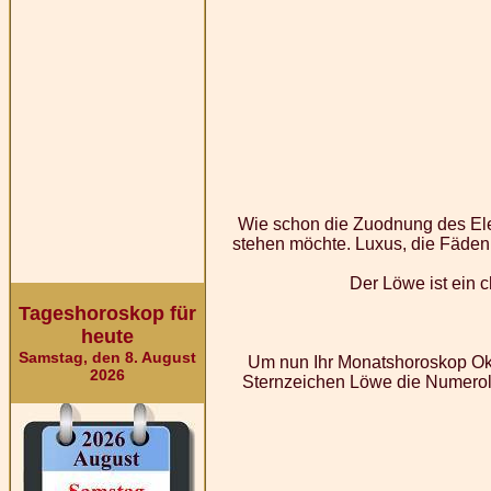
Wie schon die Zuodnung des Elem
stehen möchte. Luxus, die Fäden 
Der Löwe ist ein c
Tageshoroskop für
heute
Samstag, den 8. August
Um nun Ihr Monatshoroskop Okt
2026
Sternzeichen Löwe die Numerolo