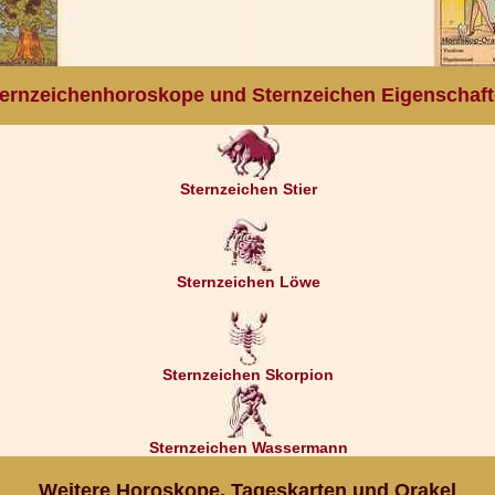
ernzeichenhoroskope und Sternzeichen Eigenschaf
Sternzeichen Stier
Sternzeichen Löwe
Sternzeichen Skorpion
Sternzeichen Wassermann
Weitere Horoskope, Tageskarten und Orakel