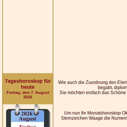
Tageshoroskop für
Wie auch die Zuordnung des Elem
heute
begabt, diplom
Sie möchten einfach das Schöne h
Freitag, den 7. August
2026
Um nun Ihr Monatshoroskop Okt
Sternzeichen Waage die Numerol