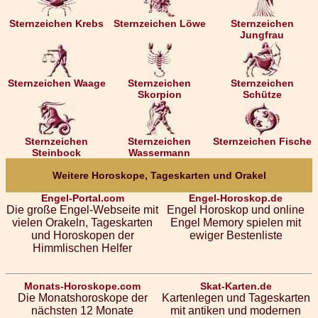
Sternzeichen Krebs
Sternzeichen Löwe
Sternzeichen
Jungfrau
Sternzeichen Waage
Sternzeichen
Sternzeichen
Skorpion
Schütze
Sternzeichen
Sternzeichen
Sternzeichen Fische
Steinbock
Wassermann
Weitere Horoskope, Tageskarten und Orakel
Engel-Portal.com
Engel-Horoskop.de
Die große Engel-Webseite mit
Engel Horoskop und online
vielen Orakeln, Tageskarten
Engel Memory spielen mit
und Horoskopen der
ewiger Bestenliste
Himmlischen Helfer
Monats-Horoskope.com
Skat-Karten.de
Die Monatshoroskope der
Kartenlegen und Tageskarten
nächsten 12 Monate
mit antiken und modernen