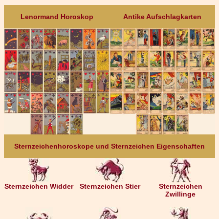
Lenormand Horoskop
Antike Aufschlagkarten
Sternzeichenhoroskope und Sternzeichen Eigenschaften
Sternzeichen Widder
Sternzeichen Stier
Sternzeichen
Zwillinge