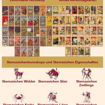
Lenormand Horoskop
Antike Aufschlagkarten
Sternzeichenhoroskope und Sternzeichen Eigenschaften
Sternzeichen Widder
Sternzeichen Stier
Sternzeichen
Zwillinge
Sternzeichen Krebs
Sternzeichen Löwe
Sternzeichen