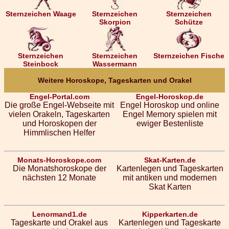
Sternzeichen Waage
Sternzeichen
Sternzeichen
Skorpion
Schütze
Sternzeichen
Sternzeichen
Sternzeichen Fische
Steinbock
Wassermann
Weitere Horoskope, Tageskarten und Orakel
Engel-Portal.com
Engel-Horoskop.de
Die große Engel-Webseite mit
Engel Horoskop und online
vielen Orakeln, Tageskarten
Engel Memory spielen mit
und Horoskopen der
ewiger Bestenliste
Himmlischen Helfer
Monats-Horoskope.com
Skat-Karten.de
Die Monatshoroskope der
Kartenlegen und Tageskarten
nächsten 12 Monate
mit antiken und modernen
Skat Karten
Lenormand1.de
Kipperkarten.de
Tageskarte und Orakel aus
Kartenlegen und Tageskarte