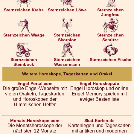
Sternzeichen Krebs
Sternzeichen Löwe
Sternzeichen
Jungfrau
Sternzeichen Waage
Sternzeichen
Sternzeichen
Skorpion
Schütze
Sternzeichen
Sternzeichen
Sternzeichen Fische
Steinbock
Wassermann
Weitere Horoskope, Tageskarten und Orakel
Engel-Portal.com
Engel-Horoskop.de
Die große Engel-Webseite mit
Engel Horoskop und online
vielen Orakeln, Tageskarten
Engel Memory spielen mit
und Horoskopen der
ewiger Bestenliste
Himmlischen Helfer
Monats-Horoskope.com
Skat-Karten.de
Die Monatshoroskope der
Kartenlegen und Tageskarten
nächsten 12 Monate
mit antiken und modernen