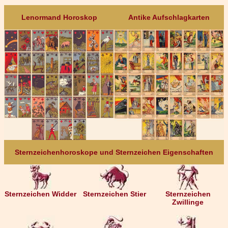
Lenormand Horoskop
Antike Aufschlagkarten
Sternzeichenhoroskope und Sternzeichen Eigenschaften
Sternzeichen Widder
Sternzeichen Stier
Sternzeichen
Zwillinge