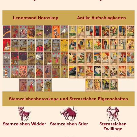
Lenormand Horoskop
Antike Aufschlagkarten
Sternzeichenhoroskope und Sternzeichen Eigenschaften
Sternzeichen Widder
Sternzeichen Stier
Sternzeichen
Zwillinge