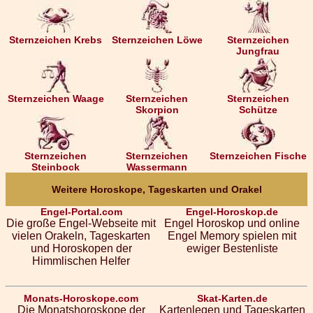
Sternzeichen Krebs
Sternzeichen Löwe
Sternzeichen
Jungfrau
Sternzeichen Waage
Sternzeichen
Sternzeichen
Skorpion
Schütze
Sternzeichen
Sternzeichen
Sternzeichen Fische
Steinbock
Wassermann
Weitere Horoskope, Tageskarten und Orakel
Engel-Portal.com
Engel-Horoskop.de
Die große Engel-Webseite mit
Engel Horoskop und online
vielen Orakeln, Tageskarten
Engel Memory spielen mit
und Horoskopen der
ewiger Bestenliste
Himmlischen Helfer
Monats-Horoskope.com
Skat-Karten.de
Die Monatshoroskope der
Kartenlegen und Tageskarten