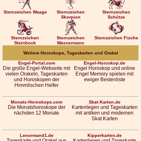
Sternzeichen Waage
Sternzeichen
Sternzeichen
Skorpion
Schütze
Sternzeichen
Sternzeichen
Sternzeichen Fische
Steinbock
Wassermann
Weitere Horoskope, Tageskarten und Orakel
Engel-Portal.com
Engel-Horoskop.de
Die große Engel-Webseite mit
Engel Horoskop und online
vielen Orakeln, Tageskarten
Engel Memory spielen mit
und Horoskopen der
ewiger Bestenliste
Himmlischen Helfer
Monats-Horoskope.com
Skat-Karten.de
Die Monatshoroskope der
Kartenlegen und Tageskarten
nächsten 12 Monate
mit antiken und modernen
Skat Karten
Lenormand1.de
Kipperkarten.de
Tageskarte und Orakel aus
Kartenlegen und Tageskarte