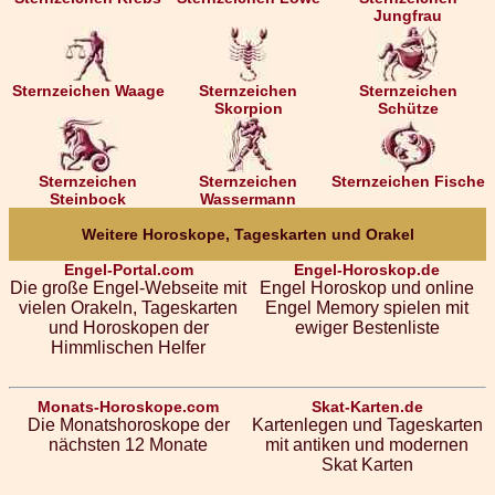
Jungfrau
Sternzeichen Waage
Sternzeichen
Sternzeichen
Skorpion
Schütze
Sternzeichen
Sternzeichen
Sternzeichen Fische
Steinbock
Wassermann
Weitere Horoskope, Tageskarten und Orakel
Engel-Portal.com
Engel-Horoskop.de
Die große Engel-Webseite mit
Engel Horoskop und online
vielen Orakeln, Tageskarten
Engel Memory spielen mit
und Horoskopen der
ewiger Bestenliste
Himmlischen Helfer
Monats-Horoskope.com
Skat-Karten.de
Die Monatshoroskope der
Kartenlegen und Tageskarten
nächsten 12 Monate
mit antiken und modernen
Skat Karten