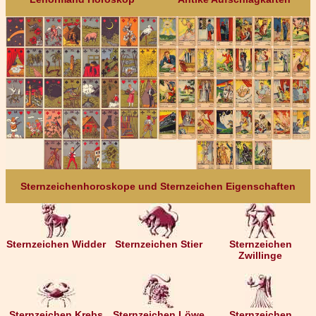
Sternzeichenhoroskope und Sternzeichen Eigenschaften
Sternzeichen Widder
Sternzeichen Stier
Sternzeichen
Zwillinge
Sternzeichen Krebs
Sternzeichen Löwe
Sternzeichen