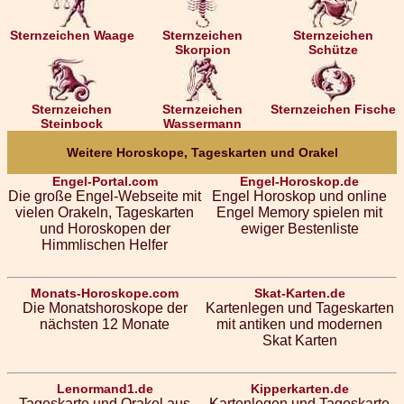
Sternzeichen Waage
Sternzeichen
Sternzeichen
Skorpion
Schütze
Sternzeichen
Sternzeichen
Sternzeichen Fische
Steinbock
Wassermann
Weitere Horoskope, Tageskarten und Orakel
Engel-Portal.com
Engel-Horoskop.de
Die große Engel-Webseite mit
Engel Horoskop und online
vielen Orakeln, Tageskarten
Engel Memory spielen mit
und Horoskopen der
ewiger Bestenliste
Himmlischen Helfer
Monats-Horoskope.com
Skat-Karten.de
Die Monatshoroskope der
Kartenlegen und Tageskarten
nächsten 12 Monate
mit antiken und modernen
Skat Karten
Lenormand1.de
Kipperkarten.de
Tageskarte und Orakel aus
Kartenlegen und Tageskarte