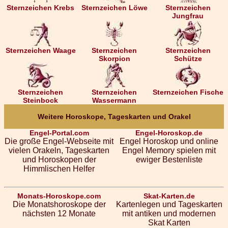
Sternzeichen Krebs
Sternzeichen Löwe
Sternzeichen
Jungfrau
Sternzeichen Waage
Sternzeichen
Sternzeichen
Skorpion
Schütze
Sternzeichen
Sternzeichen
Sternzeichen Fische
Steinbock
Wassermann
Weitere Horoskope, Tageskarten und Orakel
Engel-Portal.com
Engel-Horoskop.de
Die große Engel-Webseite mit
Engel Horoskop und online
vielen Orakeln, Tageskarten
Engel Memory spielen mit
und Horoskopen der
ewiger Bestenliste
Himmlischen Helfer
Monats-Horoskope.com
Skat-Karten.de
Die Monatshoroskope der
Kartenlegen und Tageskarten
nächsten 12 Monate
mit antiken und modernen
Skat Karten