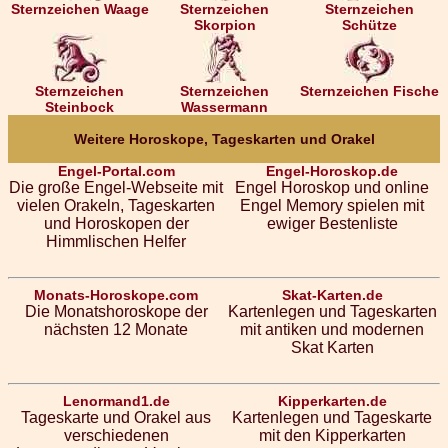
Sternzeichen Waage
Sternzeichen
Sternzeichen
Skorpion
Schütze
Sternzeichen
Sternzeichen
Sternzeichen Fische
Steinbock
Wassermann
Weitere Horoskope, Tageskarten und Orakel
Engel-Portal.com
Engel-Horoskop.de
Die große Engel-Webseite mit
Engel Horoskop und online
vielen Orakeln, Tageskarten
Engel Memory spielen mit
und Horoskopen der
ewiger Bestenliste
Himmlischen Helfer
Monats-Horoskope.com
Skat-Karten.de
Die Monatshoroskope der
Kartenlegen und Tageskarten
nächsten 12 Monate
mit antiken und modernen
Skat Karten
Lenormand1.de
Kipperkarten.de
Tageskarte und Orakel aus
Kartenlegen und Tageskarte
verschiedenen
mit den Kipperkarten