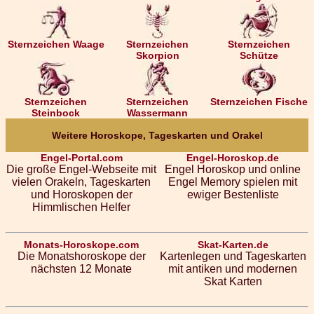
Sternzeichen Waage
Sternzeichen
Sternzeichen
Skorpion
Schütze
Sternzeichen
Sternzeichen
Sternzeichen Fische
Steinbock
Wassermann
Weitere Horoskope, Tageskarten und Orakel
Engel-Portal.com
Engel-Horoskop.de
Die große Engel-Webseite mit
Engel Horoskop und online
vielen Orakeln, Tageskarten
Engel Memory spielen mit
und Horoskopen der
ewiger Bestenliste
Himmlischen Helfer
Monats-Horoskope.com
Skat-Karten.de
Die Monatshoroskope der
Kartenlegen und Tageskarten
nächsten 12 Monate
mit antiken und modernen
Skat Karten