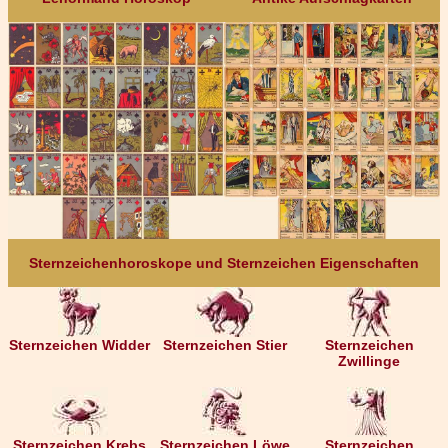
Sternzeichenhoroskope und Sternzeichen Eigenschaften
Sternzeichen Widder
Sternzeichen Stier
Sternzeichen
Zwillinge
Sternzeichen Krebs
Sternzeichen Löwe
Sternzeichen