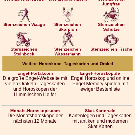
Jungfrau
Sternzeichen Waage
Sternzeichen
Sternzeichen
Skorpion
Schütze
Sternzeichen
Sternzeichen
Sternzeichen Fische
Steinbock
Wassermann
Weitere Horoskope, Tageskarten und Orakel
Engel-Portal.com
Engel-Horoskop.de
Die große Engel-Webseite mit
Engel Horoskop und online
vielen Orakeln, Tageskarten
Engel Memory spielen mit
und Horoskopen der
ewiger Bestenliste
Himmlischen Helfer
Monats-Horoskope.com
Skat-Karten.de
Die Monatshoroskope der
Kartenlegen und Tageskarten
nächsten 12 Monate
mit antiken und modernen
Skat Karten