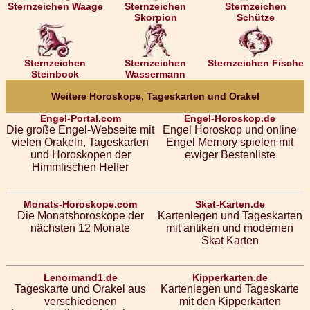
Sternzeichen Waage
Sternzeichen
Sternzeichen
Skorpion
Schütze
Sternzeichen
Sternzeichen
Sternzeichen Fische
Steinbock
Wassermann
Weitere Horoskope, Tageskarten und Orakel
Engel-Portal.com
Engel-Horoskop.de
Die große Engel-Webseite mit
Engel Horoskop und online
vielen Orakeln, Tageskarten
Engel Memory spielen mit
und Horoskopen der
ewiger Bestenliste
Himmlischen Helfer
Monats-Horoskope.com
Skat-Karten.de
Die Monatshoroskope der
Kartenlegen und Tageskarten
nächsten 12 Monate
mit antiken und modernen
Skat Karten
Lenormand1.de
Kipperkarten.de
Tageskarte und Orakel aus
Kartenlegen und Tageskarte
verschiedenen
mit den Kipperkarten