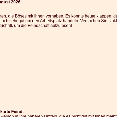
ugust 2026:
hen, die Böses mit Ihnen vorhaben. Es könnte heute klappen, 
 auch sehr gut um den Arbeitsplatz handeln. Versuchen Sie Unkl
Schritt, um die Feindschaft aufzulösen!
arte Feind:
 Person in Ihre näheren Umfeld, die es nicht gut mit Ihnen meint