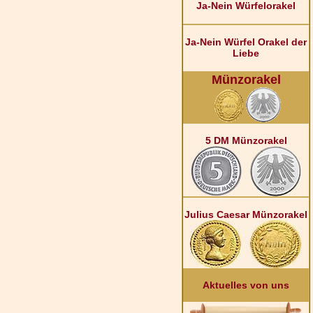
Ja-Nein Würfelorakel
Ja-Nein Würfel Orakel der
Liebe
Münzorakel
5 DM Münzorakel
Julius Caesar Münzorakel
Aktuelles von uns