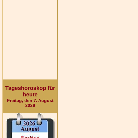
Tageshoroskop für
heute
Freitag, den 7. August
2026