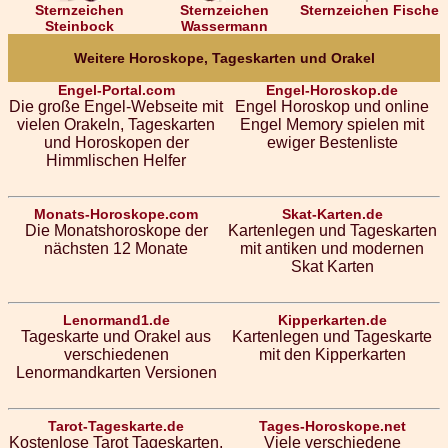
Sternzeichen
Sternzeichen
Sternzeichen Fische
Steinbock
Wassermann
Weitere Horoskope, Tageskarten und Orakel
Engel-Portal.com
Engel-Horoskop.de
Die große Engel-Webseite mit
Engel Horoskop und online
vielen Orakeln, Tageskarten
Engel Memory spielen mit
und Horoskopen der
ewiger Bestenliste
Himmlischen Helfer
Monats-Horoskope.com
Skat-Karten.de
Die Monatshoroskope der
Kartenlegen und Tageskarten
nächsten 12 Monate
mit antiken und modernen
Skat Karten
Lenormand1.de
Kipperkarten.de
Tageskarte und Orakel aus
Kartenlegen und Tageskarte
verschiedenen
mit den Kipperkarten
Lenormandkarten Versionen
Tarot-Tageskarte.de
Tages-Horoskope.net
Kostenlose Tarot Tageskarten,
Viele verschiedene