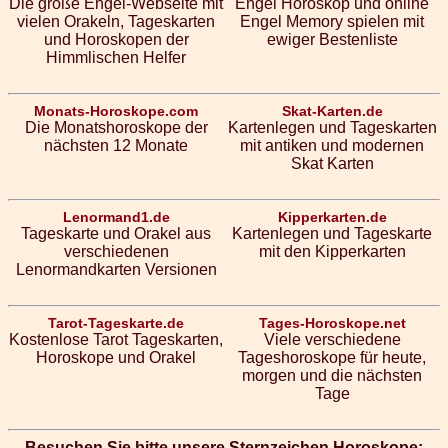
Die große Engel-Webseite mit
Engel Horoskop und online
vielen Orakeln, Tageskarten
Engel Memory spielen mit
und Horoskopen der
ewiger Bestenliste
Himmlischen Helfer
Monats-Horoskope.com
Skat-Karten.de
Die Monatshoroskope der
Kartenlegen und Tageskarten
nächsten 12 Monate
mit antiken und modernen
Skat Karten
Lenormand1.de
Kipperkarten.de
Tageskarte und Orakel aus
Kartenlegen und Tageskarte
verschiedenen
mit den Kipperkarten
Lenormandkarten Versionen
Tarot-Tageskarte.de
Tages-Horoskope.net
Kostenlose Tarot Tageskarten,
Viele verschiedene
Horoskope und Orakel
Tageshoroskope für heute,
morgen und die nächsten
Tage
Besuchen Sie bitte unsere Sternzeichen Horoskope: