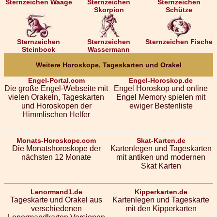
Sternzeichen Waage
Sternzeichen
Sternzeichen
Skorpion
Schütze
Sternzeichen
Sternzeichen
Sternzeichen Fische
Steinbock
Wassermann
Weitere Horoskope, Tageskarten und Orakel
Engel-Portal.com
Engel-Horoskop.de
Die große Engel-Webseite mit
Engel Horoskop und online
vielen Orakeln, Tageskarten
Engel Memory spielen mit
und Horoskopen der
ewiger Bestenliste
Himmlischen Helfer
Monats-Horoskope.com
Skat-Karten.de
Die Monatshoroskope der
Kartenlegen und Tageskarten
nächsten 12 Monate
mit antiken und modernen
Skat Karten
Lenormand1.de
Kipperkarten.de
Tageskarte und Orakel aus
Kartenlegen und Tageskarte
verschiedenen
mit den Kipperkarten