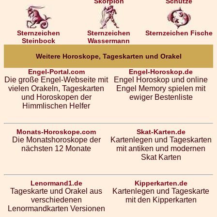
Skorpion
Schütze
Sternzeichen
Sternzeichen
Sternzeichen Fische
Steinbock
Wassermann
Weitere Horoskope, Tageskarten und Orakel
Engel-Portal.com
Engel-Horoskop.de
Die große Engel-Webseite mit
Engel Horoskop und online
vielen Orakeln, Tageskarten
Engel Memory spielen mit
und Horoskopen der
ewiger Bestenliste
Himmlischen Helfer
Monats-Horoskope.com
Skat-Karten.de
Die Monatshoroskope der
Kartenlegen und Tageskarten
nächsten 12 Monate
mit antiken und modernen
Skat Karten
Lenormand1.de
Kipperkarten.de
Tageskarte und Orakel aus
Kartenlegen und Tageskarte
verschiedenen
mit den Kipperkarten
Lenormandkarten Versionen