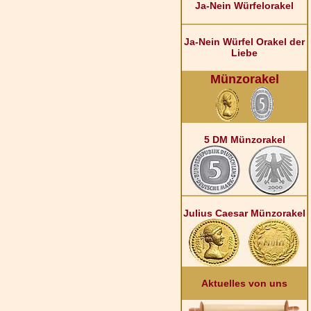
Ja-Nein Würfelorakel
Ja-Nein Würfel Orakel der
Liebe
Münzorakel
5 DM Münzorakel
Julius Caesar Münzorakel
Aktuelles von uns