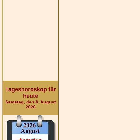
Tageshoroskop für
heute
Samstag, den 8. August
2026