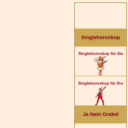
Singlehoroskop
Singlehoroskop für Sie
Singlehoroskop für Ihn
Ja Nein Orakel