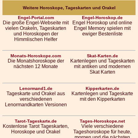
Weitere Horoskope, Tageskarten und Orakel
Engel-Portal.com
Engel-Horoskop.de
Die große Engel-Webseite mit
Engel Horoskop und online
vielen Orakeln, Tageskarten
Engel Memory spielen mit
und Horoskopen der
ewiger Bestenliste
Himmlischen Helfer
Monats-Horoskope.com
Skat-Karten.de
Die Monatshoroskope der
Kartenlegen und Tageskarten
nächsten 12 Monate
mit antiken und modernen
Skat Karten
Lenormand1.de
Kipperkarten.de
Tageskarte und Orakel aus
Kartenlegen und Tageskarte
verschiedenen
mit den Kipperkarten
Lenormandkarten Versionen
Tarot-Tageskarte.de
Tages-Horoskope.net
Kostenlose Tarot Tageskarten,
Viele verschiedene
Horoskope und Orakel
Tageshoroskope für heute,
morgen und die nächsten