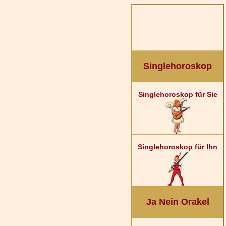
Singlehoroskop
Singlehoroskop für Sie
Singlehoroskop für Ihn
Ja Nein Orakel