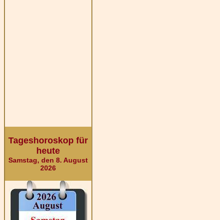
Tageshoroskop für
heute
Samstag, den 8. August
2026