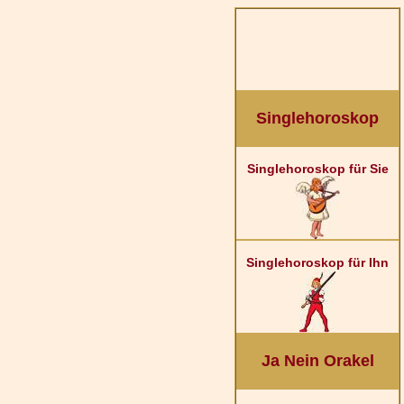
Singlehoroskop
Singlehoroskop für Sie
Singlehoroskop für Ihn
Ja Nein Orakel