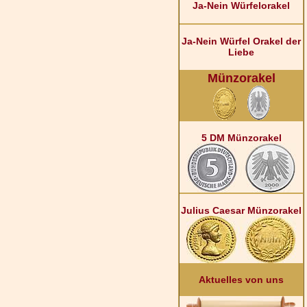
Ja-Nein Würfelorakel
Ja-Nein Würfel Orakel der
Liebe
Münzorakel
5 DM Münzorakel
Julius Caesar Münzorakel
Aktuelles von uns