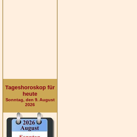
Tageshoroskop für
heute
Sonntag, den 9. August
2026