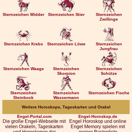
Sternzeichen Widder
Sternzeichen Stier
Sternzeichen
Zwillinge
Sternzeichen Krebs
Sternzeichen Löwe
Sternzeichen
Jungfrau
Sternzeichen Waage
Sternzeichen
Sternzeichen
Skorpion
Schütze
Sternzeichen
Sternzeichen
Sternzeichen Fische
Steinbock
Wassermann
Weitere Horoskope, Tageskarten und Orakel
Engel-Portal.com
Engel-Horoskop.de
Die große Engel-Webseite mit
Engel Horoskop und online
vielen Orakeln, Tageskarten
Engel Memory spielen mit
und Horoskopen der
ewiger Bestenliste