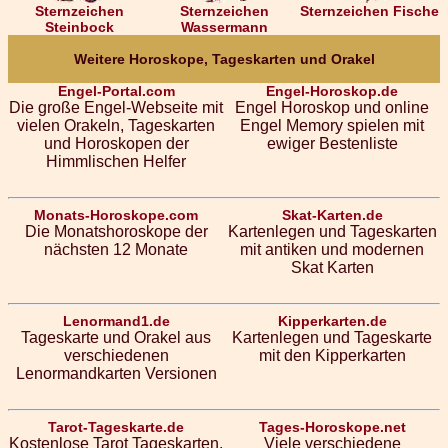
Sternzeichen
Sternzeichen
Sternzeichen Fische
Steinbock
Wassermann
Weitere Horoskope, Tageskarten und Orakel
Engel-Portal.com
Engel-Horoskop.de
Die große Engel-Webseite mit
Engel Horoskop und online
vielen Orakeln, Tageskarten
Engel Memory spielen mit
und Horoskopen der
ewiger Bestenliste
Himmlischen Helfer
Monats-Horoskope.com
Skat-Karten.de
Die Monatshoroskope der
Kartenlegen und Tageskarten
nächsten 12 Monate
mit antiken und modernen
Skat Karten
Lenormand1.de
Kipperkarten.de
Tageskarte und Orakel aus
Kartenlegen und Tageskarte
verschiedenen
mit den Kipperkarten
Lenormandkarten Versionen
Tarot-Tageskarte.de
Tages-Horoskope.net
Kostenlose Tarot Tageskarten,
Viele verschiedene