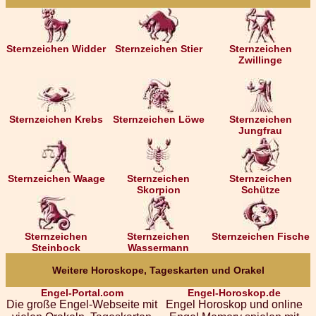
Sternzeichen Widder
Sternzeichen Stier
Sternzeichen
Zwillinge
Sternzeichen Krebs
Sternzeichen Löwe
Sternzeichen
Jungfrau
Sternzeichen Waage
Sternzeichen
Sternzeichen
Skorpion
Schütze
Sternzeichen
Sternzeichen
Sternzeichen Fische
Steinbock
Wassermann
Weitere Horoskope, Tageskarten und Orakel
Engel-Portal.com
Engel-Horoskop.de
Die große Engel-Webseite mit
Engel Horoskop und online