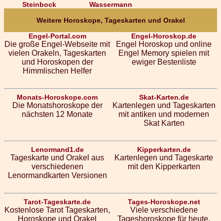
Steinbock
Wassermann
Weitere Horoskope, Tageskarten und Orakel
Engel-Portal.com
Engel-Horoskop.de
Die große Engel-Webseite mit
Engel Horoskop und online
vielen Orakeln, Tageskarten
Engel Memory spielen mit
und Horoskopen der
ewiger Bestenliste
Himmlischen Helfer
Monats-Horoskope.com
Skat-Karten.de
Die Monatshoroskope der
Kartenlegen und Tageskarten
nächsten 12 Monate
mit antiken und modernen
Skat Karten
Lenormand1.de
Kipperkarten.de
Tageskarte und Orakel aus
Kartenlegen und Tageskarte
verschiedenen
mit den Kipperkarten
Lenormandkarten Versionen
Tarot-Tageskarte.de
Tages-Horoskope.net
Kostenlose Tarot Tageskarten,
Viele verschiedene
Horoskope und Orakel
Tageshoroskope für heute,