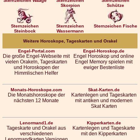
Sternzeichen Waage
Sternzeichen
Sternzeichen
Skorpion
Schütze
Sternzeichen
Sternzeichen
Sternzeichen Fische
Steinbock
Wassermann
Weitere Horoskope, Tageskarten und Orakel
Engel-Portal.com
Engel-Horoskop.de
Die große Engel-Webseite mit
Engel Horoskop und online
vielen Orakeln, Tageskarten
Engel Memory spielen mit
und Horoskopen der
ewiger Bestenliste
Himmlischen Helfer
Monats-Horoskope.com
Skat-Karten.de
Die Monatshoroskope der
Kartenlegen und Tageskarten
nächsten 12 Monate
mit antiken und modernen
Skat Karten
Lenormand1.de
Kipperkarten.de
Tageskarte und Orakel aus
Kartenlegen und Tageskarte
verschiedenen
mit den Kipperkarten
Lenormandkarten Versionen