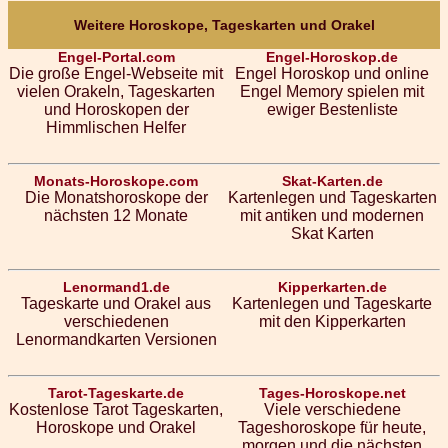
Weitere Horoskope, Tageskarten und Orakel
Engel-Portal.com
Engel-Horoskop.de
Die große Engel-Webseite mit
Engel Horoskop und online
vielen Orakeln, Tageskarten
Engel Memory spielen mit
und Horoskopen der
ewiger Bestenliste
Himmlischen Helfer
Monats-Horoskope.com
Skat-Karten.de
Die Monatshoroskope der
Kartenlegen und Tageskarten
nächsten 12 Monate
mit antiken und modernen
Skat Karten
Lenormand1.de
Kipperkarten.de
Tageskarte und Orakel aus
Kartenlegen und Tageskarte
verschiedenen
mit den Kipperkarten
Lenormandkarten Versionen
Tarot-Tageskarte.de
Tages-Horoskope.net
Kostenlose Tarot Tageskarten,
Viele verschiedene
Horoskope und Orakel
Tageshoroskope für heute,
morgen und die nächsten