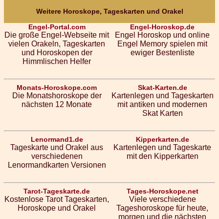
Weitere Horoskope, Tageskarten und Orakel
Engel-Portal.com
Engel-Horoskop.de
Die große Engel-Webseite mit
Engel Horoskop und online
vielen Orakeln, Tageskarten
Engel Memory spielen mit
und Horoskopen der
ewiger Bestenliste
Himmlischen Helfer
Monats-Horoskope.com
Skat-Karten.de
Die Monatshoroskope der
Kartenlegen und Tageskarten
nächsten 12 Monate
mit antiken und modernen
Skat Karten
Lenormand1.de
Kipperkarten.de
Tageskarte und Orakel aus
Kartenlegen und Tageskarte
verschiedenen
mit den Kipperkarten
Lenormandkarten Versionen
Tarot-Tageskarte.de
Tages-Horoskope.net
Kostenlose Tarot Tageskarten,
Viele verschiedene
Horoskope und Orakel
Tageshoroskope für heute,
morgen und die nächsten