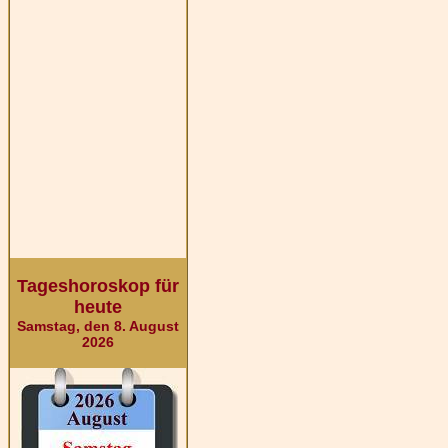
Tageshoroskop für
heute
Samstag, den 8. August
2026