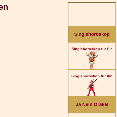
en
Singlehoroskop
Singlehoroskop für Sie
Singlehoroskop für Ihn
Ja Nein Orakel