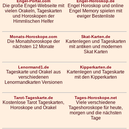
Engel-Portal.com
Engel-Horoskop.de
Die große Engel-Webseite mit
Engel Horoskop und online
vielen Orakeln, Tageskarten
Engel Memory spielen mit
und Horoskopen der
ewiger Bestenliste
Himmlischen Helfer
Monats-Horoskope.com
Skat-Karten.de
Die Monatshoroskope der
Kartenlegen und Tageskarten
nächsten 12 Monate
mit antiken und modernen
Skat Karten
Lenormand1.de
Kipperkarten.de
Tageskarte und Orakel aus
Kartenlegen und Tageskarte
verschiedenen
mit den Kipperkarten
Lenormandkarten Versionen
Tarot-Tageskarte.de
Tages-Horoskope.net
Kostenlose Tarot Tageskarten,
Viele verschiedene
Horoskope und Orakel
Tageshoroskope für heute,
morgen und die nächsten
Tage