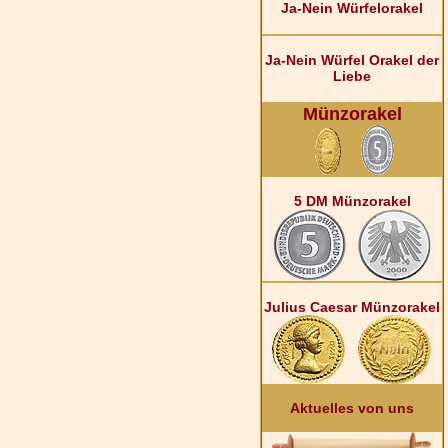
Ja-Nein Würfelorakel
Ja-Nein Würfel Orakel der
Liebe
Münzorakel
5 DM Münzorakel
Julius Caesar Münzorakel
Aktuelles von uns