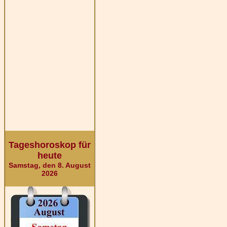
Tageshoroskop für
heute
Samstag, den 8. August
2026