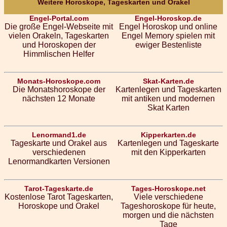
Weitere Horoskope, Tageskarten und Orakel
Engel-Portal.com
Engel-Horoskop.de
Die große Engel-Webseite mit
Engel Horoskop und online
vielen Orakeln, Tageskarten
Engel Memory spielen mit
und Horoskopen der
ewiger Bestenliste
Himmlischen Helfer
Monats-Horoskope.com
Skat-Karten.de
Die Monatshoroskope der
Kartenlegen und Tageskarten
nächsten 12 Monate
mit antiken und modernen
Skat Karten
Lenormand1.de
Kipperkarten.de
Tageskarte und Orakel aus
Kartenlegen und Tageskarte
verschiedenen
mit den Kipperkarten
Lenormandkarten Versionen
Tarot-Tageskarte.de
Tages-Horoskope.net
Kostenlose Tarot Tageskarten,
Viele verschiedene
Horoskope und Orakel
Tageshoroskope für heute,
morgen und die nächsten
Tage