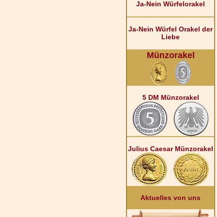
Ja-Nein Würfelorakel
Ja-Nein Würfel Orakel der
Liebe
Münzorakel
5 DM Münzorakel
Julius Caesar Münzorakel
Aktuelles von uns