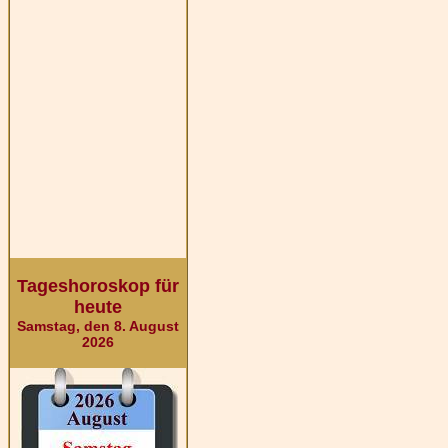
Tageshoroskop für
heute
Samstag, den 8. August
2026