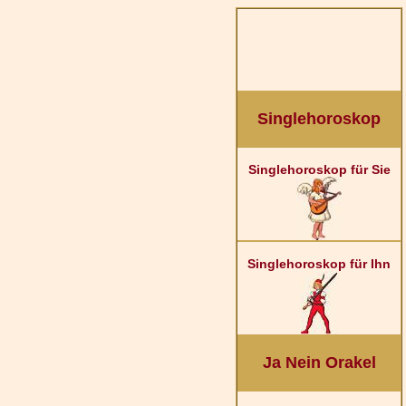
Singlehoroskop
Singlehoroskop für Sie
Singlehoroskop für Ihn
Ja Nein Orakel