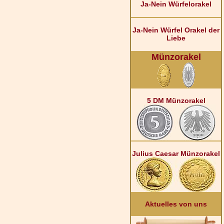
Ja-Nein Würfelorakel
Ja-Nein Würfel Orakel der
Liebe
Münzorakel
5 DM Münzorakel
Julius Caesar Münzorakel
Aktuelles von uns