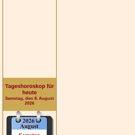
Tageshoroskop für
heute
Samstag, den 8. August
2026