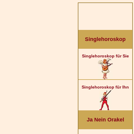
Singlehoroskop
Singlehoroskop für Sie
Singlehoroskop für Ihn
Ja Nein Orakel