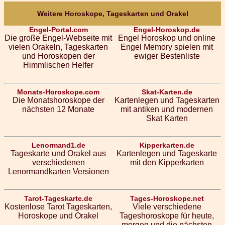
Weitere Horoskope, Tageskarten und Orakel
Engel-Portal.com
Engel-Horoskop.de
Die große Engel-Webseite mit
Engel Horoskop und online
vielen Orakeln, Tageskarten
Engel Memory spielen mit
und Horoskopen der
ewiger Bestenliste
Himmlischen Helfer
Monats-Horoskope.com
Skat-Karten.de
Die Monatshoroskope der
Kartenlegen und Tageskarten
nächsten 12 Monate
mit antiken und modernen
Skat Karten
Lenormand1.de
Kipperkarten.de
Tageskarte und Orakel aus
Kartenlegen und Tageskarte
verschiedenen
mit den Kipperkarten
Lenormandkarten Versionen
Tarot-Tageskarte.de
Tages-Horoskope.net
Kostenlose Tarot Tageskarten,
Viele verschiedene
Horoskope und Orakel
Tageshoroskope für heute,
morgen und die nächsten