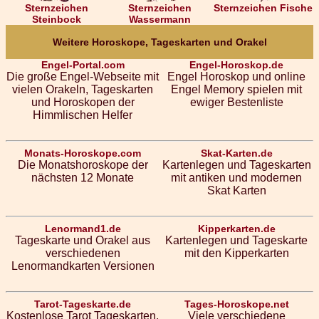
Sternzeichen
Sternzeichen
Sternzeichen Fische
Steinbock
Wassermann
Weitere Horoskope, Tageskarten und Orakel
Engel-Portal.com
Engel-Horoskop.de
Die große Engel-Webseite mit
Engel Horoskop und online
vielen Orakeln, Tageskarten
Engel Memory spielen mit
und Horoskopen der
ewiger Bestenliste
Himmlischen Helfer
Monats-Horoskope.com
Skat-Karten.de
Die Monatshoroskope der
Kartenlegen und Tageskarten
nächsten 12 Monate
mit antiken und modernen
Skat Karten
Lenormand1.de
Kipperkarten.de
Tageskarte und Orakel aus
Kartenlegen und Tageskarte
verschiedenen
mit den Kipperkarten
Lenormandkarten Versionen
Tarot-Tageskarte.de
Tages-Horoskope.net
Kostenlose Tarot Tageskarten,
Viele verschiedene