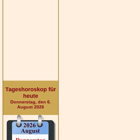
Tageshoroskop für
heute
Donnerstag, den 6.
August 2026