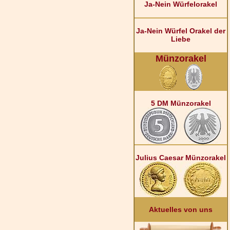
Ja-Nein Würfelorakel
Ja-Nein Würfel Orakel der
Liebe
Münzorakel
5 DM Münzorakel
Julius Caesar Münzorakel
Aktuelles von uns