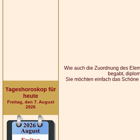
Wie auch die Zuordnung des Elem
begabt, diplom
Sie möchten einfach das Schöne h
Tageshoroskop für
heute
Freitag, den 7. August
2026