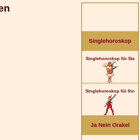
en
Singlehoroskop
Singlehoroskop für Sie
Singlehoroskop für Ihn
Ja Nein Orakel