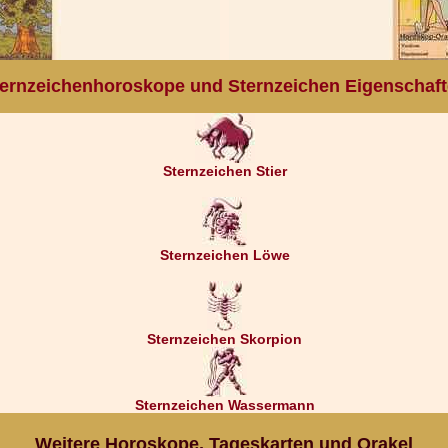
ernzeichenhoroskope und Sternzeichen Eigenschaf
Sternzeichen Stier
Sternzeichen Löwe
Sternzeichen Skorpion
Sternzeichen Wassermann
Weitere Horoskope, Tageskarten und Orakel