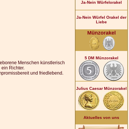
Ja-Nein Würfelorakel
Ja-Nein Würfel Orakel der
Liebe
Münzorakel
5 DM Münzorakel
geborene Menschen künstlerisch
ein Richter.
mpromissbereit und friedlebend.
Julius Caesar Münzorakel
Aktuelles von uns