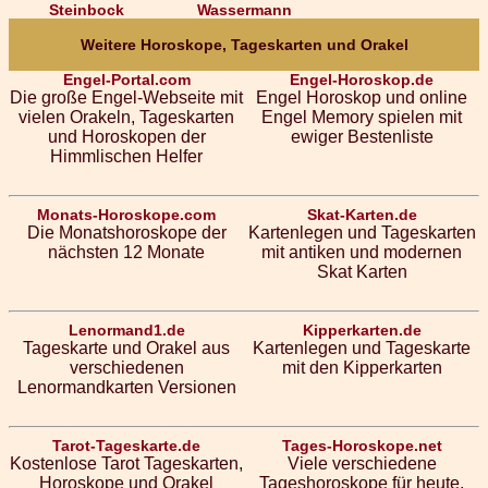
Steinbock
Wassermann
Weitere Horoskope, Tageskarten und Orakel
Engel-Portal.com
Engel-Horoskop.de
Die große Engel-Webseite mit
Engel Horoskop und online
vielen Orakeln, Tageskarten
Engel Memory spielen mit
und Horoskopen der
ewiger Bestenliste
Himmlischen Helfer
Monats-Horoskope.com
Skat-Karten.de
Die Monatshoroskope der
Kartenlegen und Tageskarten
nächsten 12 Monate
mit antiken und modernen
Skat Karten
Lenormand1.de
Kipperkarten.de
Tageskarte und Orakel aus
Kartenlegen und Tageskarte
verschiedenen
mit den Kipperkarten
Lenormandkarten Versionen
Tarot-Tageskarte.de
Tages-Horoskope.net
Kostenlose Tarot Tageskarten,
Viele verschiedene
Horoskope und Orakel
Tageshoroskope für heute,