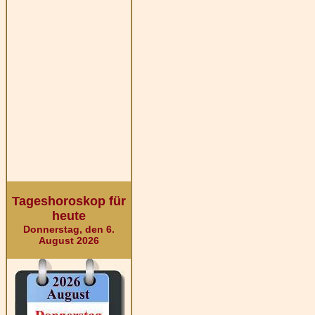
Tageshoroskop für
heute
Donnerstag, den 6.
August 2026