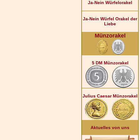
Ja-Nein Würfelorakel
Ja-Nein Würfel Orakel der
Liebe
Münzorakel
5 DM Münzorakel
Julius Caesar Münzorakel
Aktuelles von uns