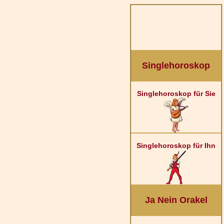
Singlehoroskop
Singlehoroskop für Sie
Singlehoroskop für Ihn
Ja Nein Orakel