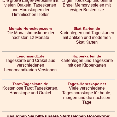
Die große Engel-Webseite mit
Engel Horoskop und online
vielen Orakeln, Tageskarten
Engel Memory spielen mit
und Horoskopen der
ewiger Bestenliste
Himmlischen Helfer
Monats-Horoskope.com
Skat-Karten.de
Die Monatshoroskope der
Kartenlegen und Tageskarten
nächsten 12 Monate
mit antiken und modernen
Skat Karten
Lenormand1.de
Kipperkarten.de
Tageskarte und Orakel aus
Kartenlegen und Tageskarte
verschiedenen
mit den Kipperkarten
Lenormandkarten Versionen
Tarot-Tageskarte.de
Tages-Horoskope.net
Kostenlose Tarot Tageskarten,
Viele verschiedene
Horoskope und Orakel
Tageshoroskope für heute,
morgen und die nächsten
Tage
Besuchen Sie bitte unsere Sternzeichen Horoskope: