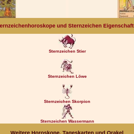
ernzeichenhoroskope und Sternzeichen Eigenschaf
Sternzeichen Stier
Sternzeichen Löwe
Sternzeichen Skorpion
Sternzeichen Wassermann
Weitere Horoskope, Tageskarten und Orakel