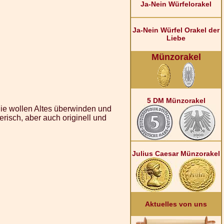
Ja-Nein Würfelorakel
Ja-Nein Würfel Orakel der
Liebe
Münzorakel
5 DM Münzorakel
ie wollen Altes überwinden und
risch, aber auch originell und
Julius Caesar Münzorakel
Aktuelles von uns