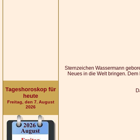
Sternzeichen Wassermann geborene
Neues in die Welt bringen. Dem E
Tageshoroskop für
D
heute
Freitag, den 7. August
2026